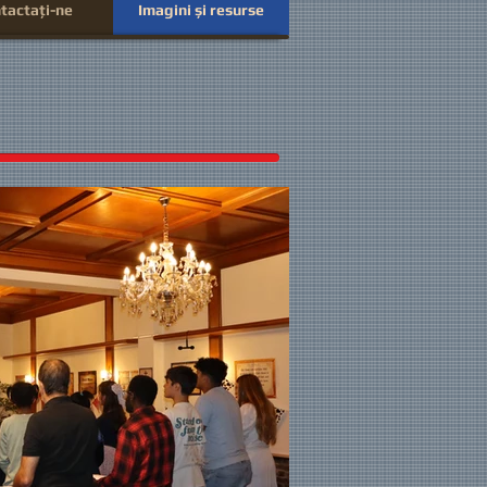
tactaţi-ne
Imagini și resurse