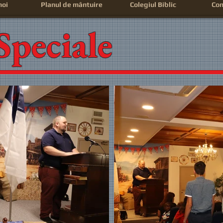
noi
Planul de mântuire
Colegiul Biblic
Con
Speciale