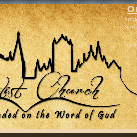
O
Servi
Serv
Sâmb