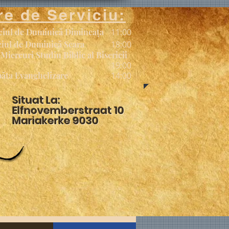
re de Serviciu:
ciul de Duminică Dimineața
11:00
iciul de Duminică Seara
18:00
Miercuri Studiu Biblic al Bisericii
19:00
ăta Evanghelizare
14:00
Situat La:
Elfnovemberstraat 10
Mariakerke 9030