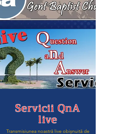
Servicii QnA
live
Transmisiunea noastră live obișnuită de