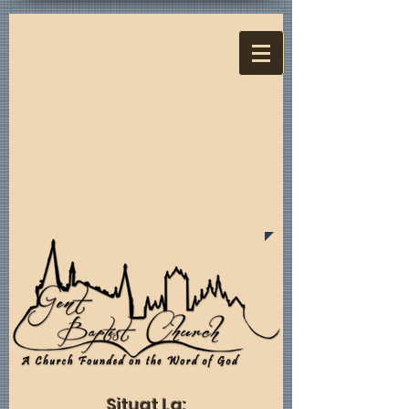
Ore de Serviciu:
Serviciul de Duminică Dimineața
11:00
Serviciul de Duminică Seara
18:00
Miercuri Studiu Biblic al Bisericii
19:00
Sâmbăta Evanghelizare
14:00
Situat La: