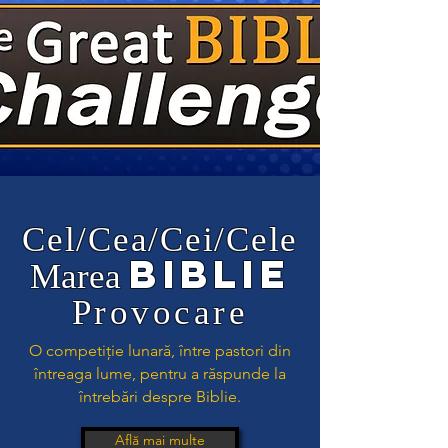
Cel/Cea/Cei/Cele
Biblie
Marea
Provocare
O competiție lunară, între pastori din
întreaga lume, pentru a răspunde la
întrebări despre Biblie.
Află mai multe