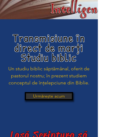
Transmisiune în
direct de marți
Studiu biblic
Un studiu biblic săptămânal, oferit de
pastorul nostru; în prezent studiem
conceptul de înțelepciune din Biblie.
Urmărește acum
Lasă Scriptura să