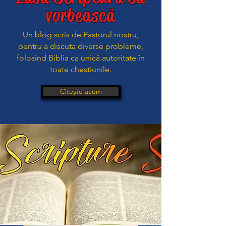
vorbească
Un blog scris de Pastorul nostru,
pentru a discuta diverse probleme,
folosind Biblia ca unică autoritate în
toate chestiunile.
Citește acum