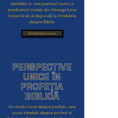
sâmbătă, în care pastorul nostru și
predicatorii invitați din întreaga lume
încearcă să vă răspundă la întrebările
despre Biblie.
Urmărește acum
PERSPECTIVE
UNICE ÎN
PROFEȚIA
BIBLICĂ
Un studiu lunar despre profeții, care
pune întrebări despre profeții și