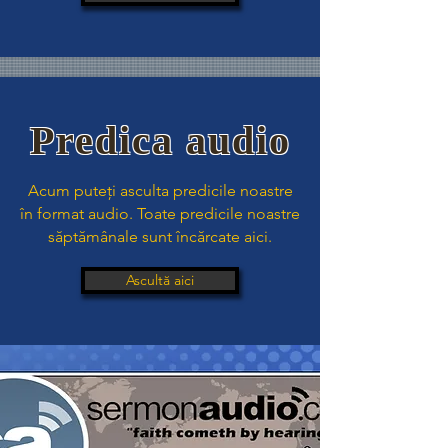
Predica audio
Acum puteți asculta predicile noastre
în format audio. Toate predicile noastre
săptămânale sunt încărcate aici.
Ascultă aici