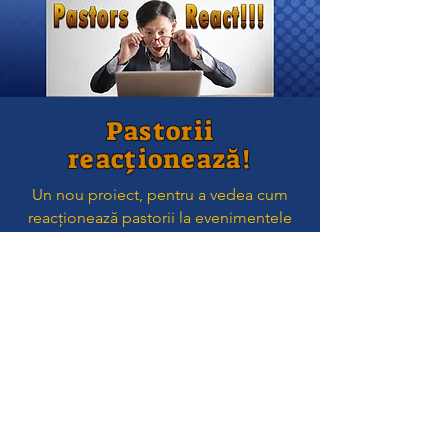
Pastorii
reacționează!
Un nou proiect, pentru a vedea cum
reacționează pastorii la evenimentele
actuale, din diverse colțuri ale
creștinătății.
În curând
Radio online MWBM
Un post de radio online, care oferă
muzică creștină și predici mereu